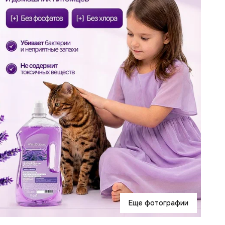
Еще фотографии